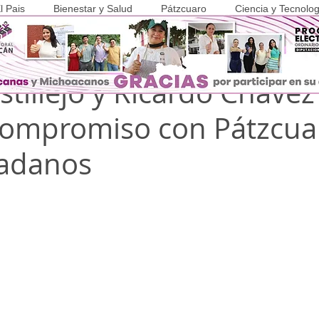
l Pais
Bienestar y Salud
Pátzcuaro
Ciencia y Tecnolog
ay 2024
1 min de lectura
COVID-19
stillejo y Ricardo Chávez
Compromiso con Pátzcua
dadanos