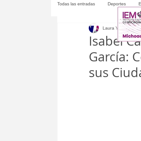
Todas las entradas
Deportes
E
Laura Yépez
15 m
Michoacán
Municipales
Isabel Ca
García: 
sus Ciu