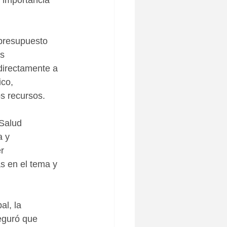
 importancia 
presupuesto 
s 
directamente a 
co, 
s recursos.
Salud 
a y 
r 
s en el tema y 
l, la 
eguró que 