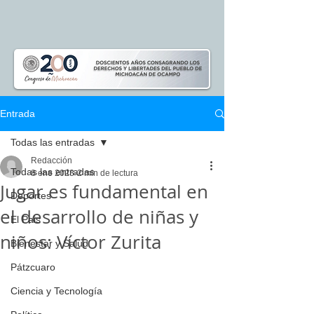
Entrada
Todas las entradas
Redacción
Todas las entradas
8 ene 2023
2 min de lectura
Jugar es fundamental en
Deportes
el desarrollo de niñas y
El Pais
niños: Víctor Zurita
Bienestar y Salud
Pátzcuaro
Ciencia y Tecnología