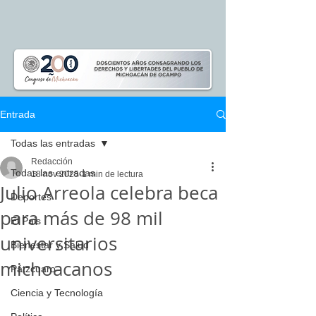
Entrada
Todas las entradas
Redacción
Todas las entradas
18 nov 2025
1 min de lectura
Julio Arreola celebra beca
Deportes
para más de 98 mil
El Pais
universitarios
Bienestar y Salud
michoacanos
Pátzcuaro
Ciencia y Tecnología