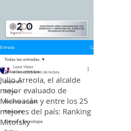
Entrada
Todas las entradas
Laura Yépez
Todas las entradas
24 nov 2025
1 min de lectura
Julio Arreola, el alcalde
Deportes
mejor evaluado de
El Pais
Michoacán y entre los 25
Bienestar y Salud
mejores del país: Ranking
Pátzcuaro
Mitofsky
Ciencia y Tecnología