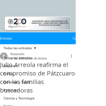
Entrada
Todas las entradas
Redacción
Todas las entradas
11 dic 2025
2 min de lectura
Julio Arreola reafirma el
Deportes
compromiso de Pátzcuaro
El Pais
con las familias
Bienestar y Salud
buscadoras
Pátzcuaro
Ciencia y Tecnología