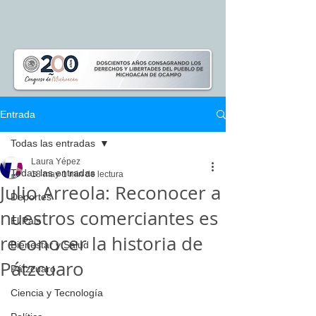
Entrada
Todas las entradas
Laura Yépez
Todas las entradas
18 may
1 min de lectura
Julio Arreola: Reconocer a
Deportes
nuestros comerciantes es
El Pais
reconocer la historia de
Bienestar y Salud
Pátzcuaro
Pátzcuaro
Ciencia y Tecnología