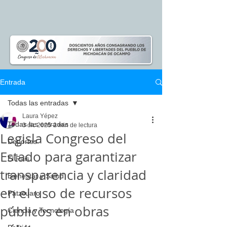
Entrada
Todas las entradas
Laura Yépez
Todas las entradas
3 dic 2025
2 min de lectura
Legisla Congreso del
Deportes
Estado para garantizar
El Pais
transparencia y claridad
Bienestar y Salud
en el uso de recursos
Pátzcuaro
públicos en obras
Ciencia y Tecnología