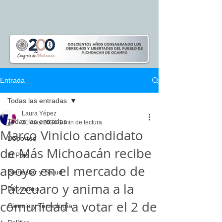
Entrada
Todas las entradas
Laura Yépez
Todas las entradas
21 may 2024
1 min de lectura
Marco Vinicio candidato
Deportes
de Más Michoacán recibe
El Pais
apoyo en el mercado de
Bienestar y Salud
Pátzcuaro y anima a la
Pátzcuaro
comunidad a votar el 2 de
Ciencia y Tecnología