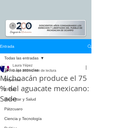
Entrada
Todas las entradas
Laura Yépez
Todas las entradas
1 ago 2024
1 min de lectura
Michoacán produce el 75
Deportes
% del aguacate mexicano:
El Pais
Sade
Bienestar y Salud
Pátzcuaro
Ciencia y Tecnología