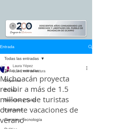
Entrada
Todas las entradas
Laura Yépez
Todas las entradas
1 jul
2 min de lectura
Michoacán proyecta
Deportes
recibir a más de 1.5
El Pais
millones de turistas
Bienestar y Salud
durante vacaciones de
Pátzcuaro
verano
Ciencia y Tecnología