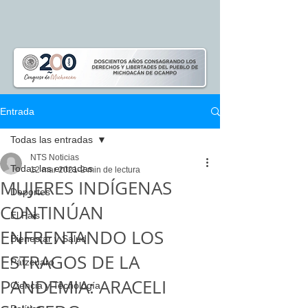
Entrada
Todas las entradas
NTS Noticias
Todas las entradas
12 mar 2021
2 min de lectura
MUJERES INDÍGENAS
Deportes
CONTINÚAN
El Pais
ENFRENTANDO LOS
Bienestar y Salud
ESTRAGOS DE LA
Pátzcuaro
PANDEMIA: ARACELI
Ciencia y Tecnología