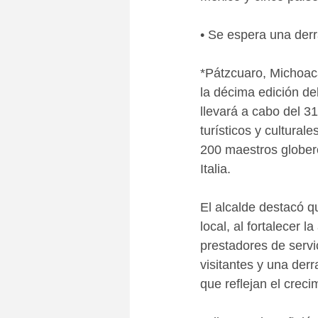
• Se espera una der
*Pátzcuaro, Michoacán
la décima edición de
llevará a cabo del 3
turísticos y cultura
200 maestros globero
Italia. 
El alcalde destacó q
local, al fortalecer l
prestadores de servi
visitantes y una der
que reflejan el creci