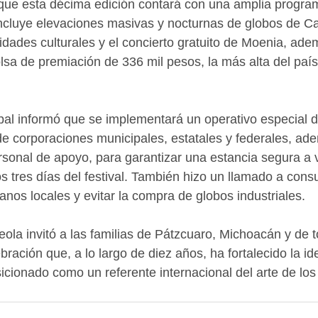
 que esta décima edición contará con una amplia progra
 incluye elevaciones masivas y nocturnas de globos de Ca
vidades culturales y el concierto gratuito de Moenia, ad
sa de premiación de 336 mil pesos, la más alta del país 
pal informó que se implementará un operativo especial 
 de corporaciones municipales, estatales y federales, ad
rsonal de apoyo, para garantizar una estancia segura a v
os tres días del festival. También hizo un llamado a cons
anos locales y evitar la compra de globos industriales. 
eola invitó a las familias de Pátzcuaro, Michoacán y de t
ebración que, a lo largo de diez años, ha fortalecido la id
sicionado como un referente internacional del arte de los