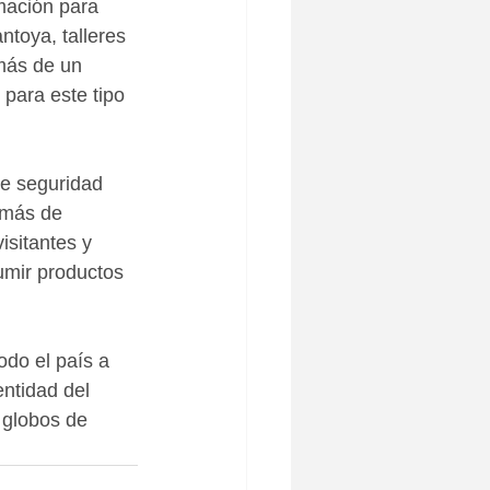
mación para 
ntoya, talleres 
emás de un 
para este tipo 
de seguridad 
emás de 
isitantes y 
umir productos 
odo el país a 
entidad del 
 globos de 