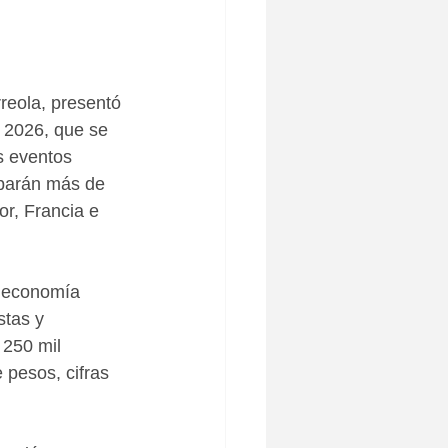
rreola, presentó 
 2026, que se 
s eventos 
iparán más de 
r, Francia e 
a economía 
stas y 
 250 mil 
pesos, cifras 