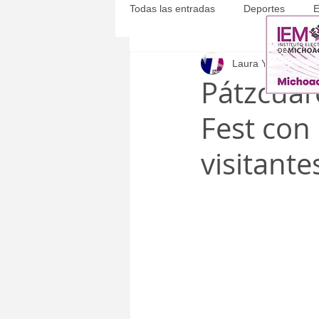
Todas las entradas
Deportes
E
Laura Yépez
2 jul
Michoacán
Municipales
Pátzcuar
Fest con
visitante