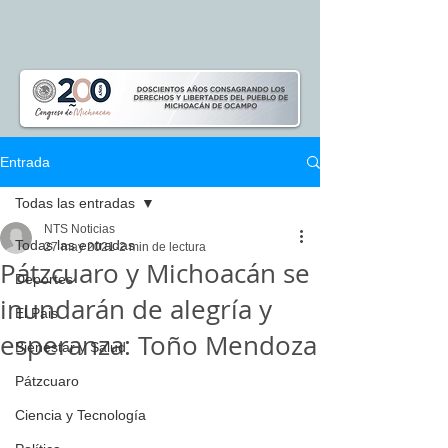
Entrada
Todas las entradas
NTS Noticias
Todas las entradas
27 may 2021
2 min de lectura
Pátzcuaro y Michoacán se
Deportes
inundarán de alegría y
El Pais
esperanza: Toño Mendoza
Bienestar y Salud
Pátzcuaro
Ciencia y Tecnología