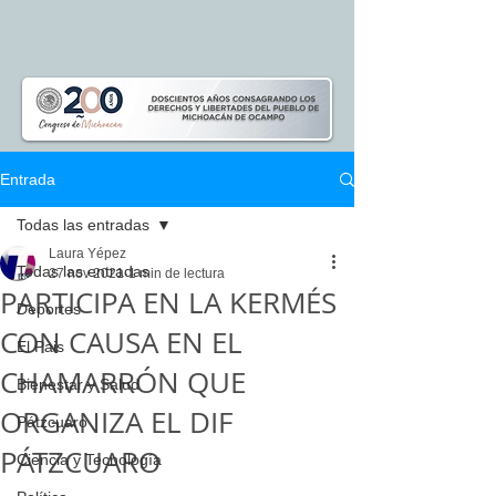
Entrada
Todas las entradas
Laura Yépez
Todas las entradas
27 nov 2021
1 min de lectura
PARTICIPA EN LA KERMÉS
Deportes
CON CAUSA EN EL
El Pais
CHAMARRÓN QUE
Bienestar y Salud
ORGANIZA EL DIF
Pátzcuaro
PÁTZCUARO
Ciencia y Tecnología