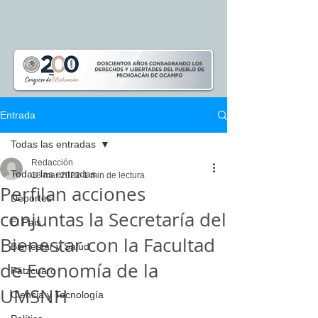
Entrada
Todas las entradas
Redacción
Todas las entradas
18 mar 2022
1 min de lectura
Perfilan acciones
Deportes
conjuntas la Secretaría del
El Pais
Bienestar con la Facultad
Bienestar y Salud
de Economía de la
Pátzcuaro
UMSNH
Ciencia y Tecnología