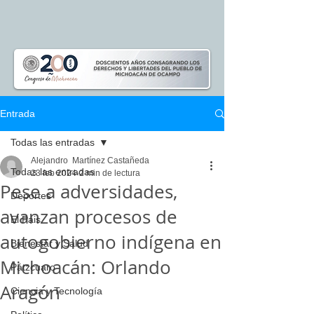
Entrada
Todas las entradas
Alejandro Martínez Castañeda
Todas las entradas
23 feb 2024
2 min de lectura
Pese a adversidades,
Deportes
avanzan procesos de
El Pais
autogobierno indígena en
Bienestar y Salud
Michoacán: Orlando
Pátzcuaro
Aragón
Ciencia y Tecnología