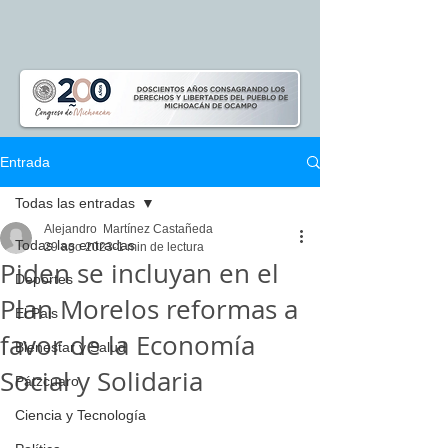
Entrada
Todas las entradas
Alejandro Martínez Castañeda
Todas las entradas
29 ago 2023
1 min de lectura
Piden se incluyan en el
Deportes
Plan Morelos reformas a
El Pais
favor de la Economía
Bienestar y Salud
Social y Solidaria
Pátzcuaro
Ciencia y Tecnología