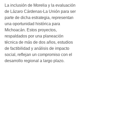
La inclusión de Morelia y la evaluación 
de Lázaro Cárdenas-La Unión para ser 
parte de dicha estrategia, representan 
una oportunidad histórica para 
Michoacán. Estos proyectos, 
respaldados por una planeación 
técnica de más de dos años, estudios 
de factibilidad y análisis de impacto 
social, reflejan un compromiso con el 
desarrollo regional a largo plazo. 
Así, de acuerdo con las autoridades 
estatales, el estado se posiciona como 
un motor de desarrollo económico en el 
Pacífico y el Bajío, consolidando un 
modelo de industrialización que 
prioriza la justicia social, la innovación 
y la sostenibilidad. La colaboración 