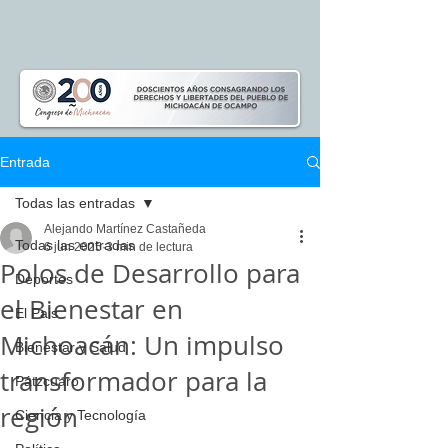
Entrada
Todas las entradas
Alejando Martínez Castañeda
Todas las entradas
6 jun 2025
3 min de lectura
Polos de Desarrollo para
Deportes
el Bienestar en
El Pais
Michoacán: Un impulso
Bienestar y Salud
transformador para la
Pátzcuaro
región
Ciencia y Tecnología