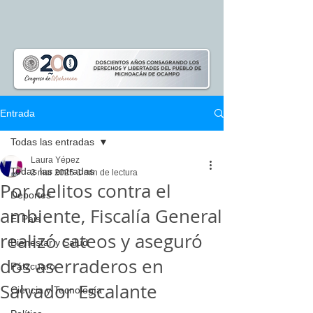
Entrada
Todas las entradas
Laura Yépez
Todas las entradas
2 mar 2025
1 min de lectura
Por delitos contra el
Deportes
ambiente, Fiscalía General
El Pais
realizó cateos y aseguró
Bienestar y Salud
dos aserraderos en
Pátzcuaro
Salvador Escalante
Ciencia y Tecnología