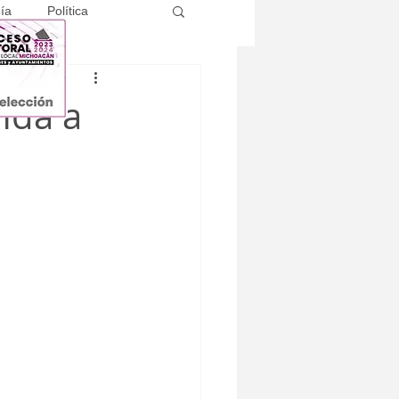
ía
Política
nda a