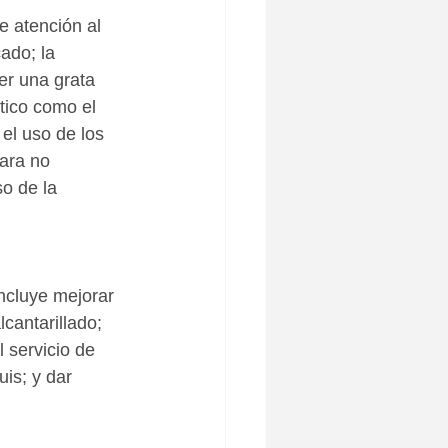
 atención al 
ado; la 
er una grata 
tico como el 
el uso de los 
para no 
so de la 
incluye mejorar 
cantarillado; 
 servicio de 
is; y dar 