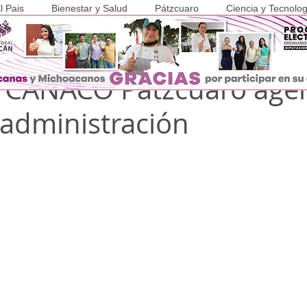
l Pais
Bienestar y Salud
Pátzcuaro
Ciencia y Tecnolog
 2021
0 min de lectura
COVID-19
a CANACO Pátzcuaro age
 administración