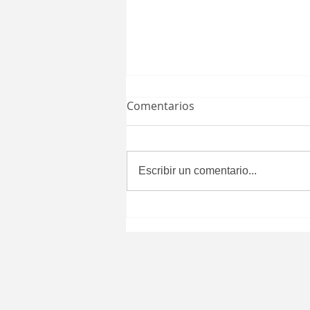
Comentarios
Escribir un comentario...
Toño Mendoza rinde su
Primer Informe Legislativo
en Pátzcuaro