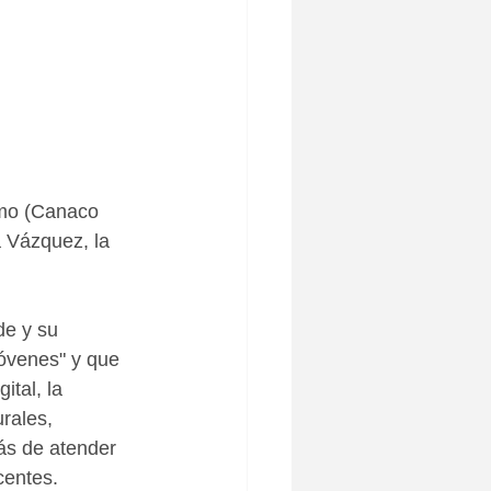
smo (Canaco 
a Vázquez, la 
de y su 
jóvenes" y que 
tal, la 
rales, 
más de atender 
entes. 