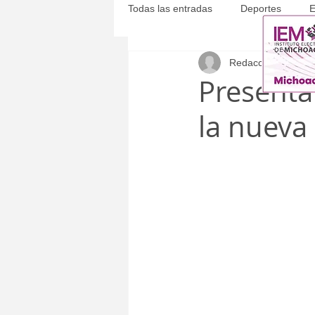
Todas las entradas
Deportes
E
Redacción
18 sept
Michoacán
Municipales
Present
la nueva