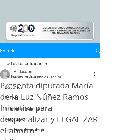
Entrada
Todas las entradas
Redacción
Todas las entradas
9 nov 2022
1 min de lectura
Presenta diputada María
Deportes
de la Luz Núñez Ramos
El Pais
Iniciativa para
Bienestar y Salud
despenalizar y LEGALIZAR
Pátzcuaro
el aborto
Ciencia y Tecnología