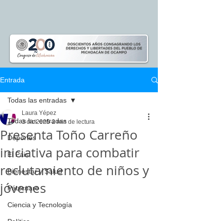
Entrada
Todas las entradas
Laura Yépez
Todas las entradas
3 dic 2025
2 min de lectura
Presenta Toño Carreño
Deportes
iniciativa para combatir
El Pais
reclutamiento de niños y
Bienestar y Salud
jóvenes
Pátzcuaro
Ciencia y Tecnología