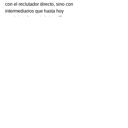
con el reclutador directo, sino con 
intermediarios que hasta hoy 
quedaban fuera de la ley. “Esta 
iniciativa no solo atiende un problema 
de seguridad, sino un problema 
humano. Es un paso firme para 
proteger a quienes más lo necesitan”.
Ver todo
Entradas recientes