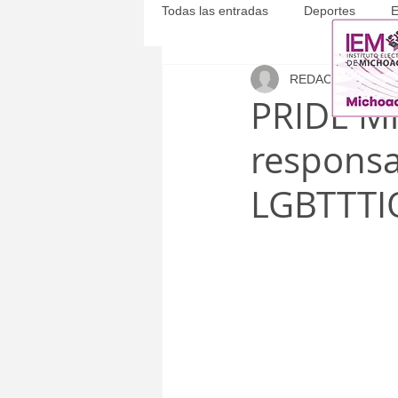
Todas las entradas
Deportes
E
REDACCIÓN
3 ma
Michoacán
Municipales
PRIDE Mi
responsa
LGBTTTIQ