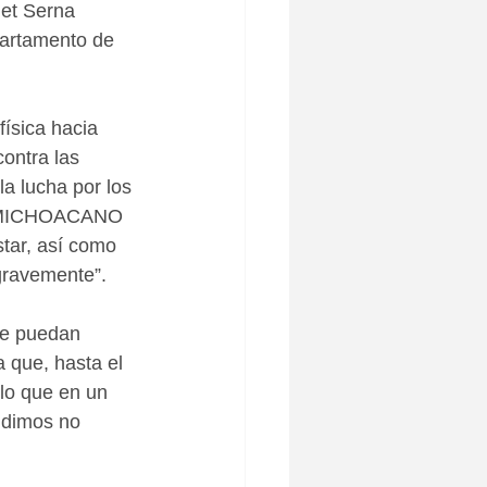
net Serna 
partamento de 
física hacia 
ontra las 
 lucha por los 
O MICHOACANO 
ar, así como 
gravemente”.
ue puedan 
 que, hasta el 
lo que en un 
idimos no 