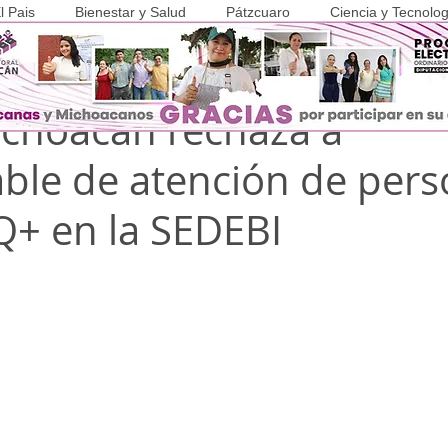
l Pais
Bienestar y Salud
Pátzcuaro
Ciencia y Tecnolog
r 2025
1 min de lectura
COVID-19
choacán rechaza a
ble de atención de per
+ en la SEDEBI