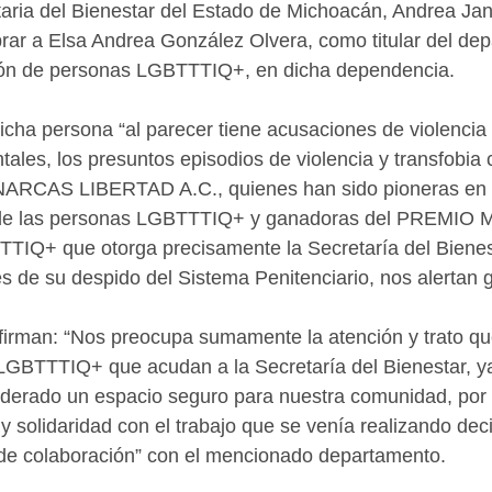
taria del Bienestar del Estado de Michoacán, Andrea Ja
ar a Elsa Andrea González Olvera, como titular del de
ión de personas LGBTTTIQ+, en dicha dependencia.
icha persona “al parecer tiene acusaciones de violencia 
ales, los presuntos episodios de violencia y transfobia c
RCAS LIBERTAD A.C., quienes han sido pioneras en la
de las personas LGBTTTIQ+ y ganadoras del PREMI
Q+ que otorga precisamente la Secretaría del Bienest
s de su despido del Sistema Penitenciario, nos alertan 
irman: “Nos preocupa sumamente la atención y trato q
 LGBTTTIQ+ que acudan a la Secretaría del Bienestar, ya
iderado un espacio seguro para nuestra comunidad, por 
y solidaridad con el trabajo que se venía realizando dec
 de colaboración” con el mencionado departamento.