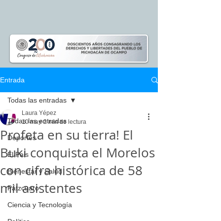
Entrada
Todas las entradas
Laura Yépez
Todas las entradas
10 may
2 min de lectura
Profeta en su tierra! El
Deportes
Buki conquista el Morelos
El Pais
con cifra histórica de 58
Bienestar y Salud
mil asistentes
Pátzcuaro
Ciencia y Tecnología