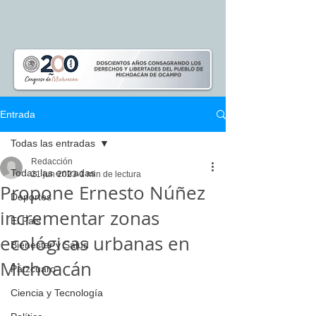
Entrada
Todas las entradas
Redacción
Todas las entradas
21 jun 2023
1 min de lectura
Propone Ernesto Núñez
Deportes
incrementar zonas
El Pais
ecológicas urbanas en
Bienestar y Salud
Michoacán
Pátzcuaro
Ciencia y Tecnología