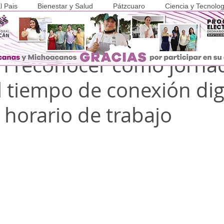
l Pais
Bienestar y Salud
Pátzcuaro
Ciencia y Tecnolog
z Castañeda
3 jun
2 min de lectura
COVID-19
n reconocer como jorna
l tiempo de conexión dig
 horario de trabajo