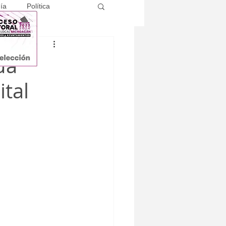
ía
Política
da
ital