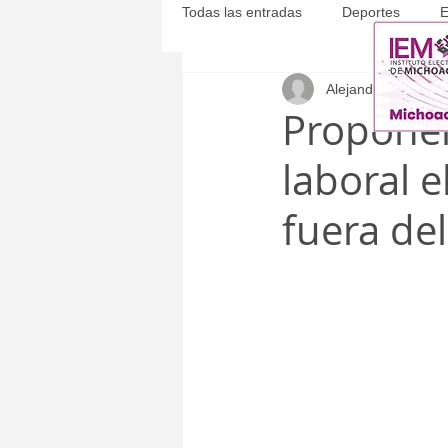
Todas las entradas
Deportes
E
Alejandro Martíne
Michoacán
Municipales
Propone
laboral e
fuera del