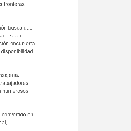
s fronteras 
ión busca que 
tado sean 
ción encubierta 
disponibilidad 
nsajería, 
trabajadores 
en numerosos 
 convertido en 
al, 
.