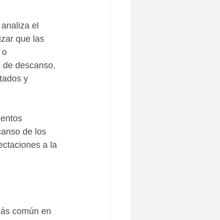
naliza el 
zar que las 
 o 
s de descanso, 
tados y 
entos 
anso de los 
ctaciones a la 
 más común en 