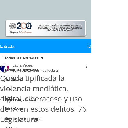
Entrada
Todas las entradas
Laura Yépez
Todas las entradas
19 nov 2025
3 min de lectura
Queda tipificada la
Deportes
violencia mediática,
El Pais
digital, ciberacoso y uso
Bienestar y Salud
de IA en estos delitos: 76
Pátzcuaro
Legislatura
Ciencia y Tecnología