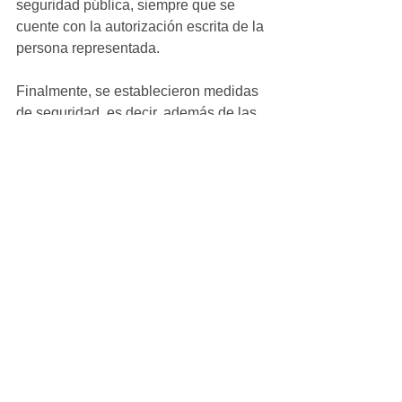
seguridad pública, siempre que se 
cuente con la autorización escrita de la 
persona representada. 
Finalmente, se establecieron medidas 
de seguridad, es decir, además de las 
sanciones de prisión y multa, el juez 
podrá ordenar sanciones como: tomar 
cursos o terapias sobre sensibilización 
sobre los derechos de las mujeres;  
tomar cursos de alfabetización digital 
para el adecuado manejo de las 
herramientas y plataformas digitales y 
uso responsable de las tecnologías de 
la información; así como, servicio 
comunitario en actividades 
relacionadas con la prevención de 
agresiones sexuales, acoso, 
ciberacoso, acecho y el uso ético de 