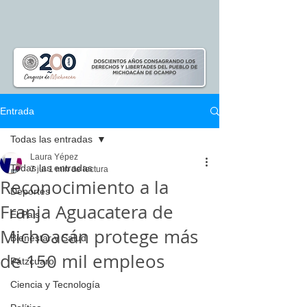
Entrada
Todas las entradas
Laura Yépez
Todas las entradas
7 jul
1 min de lectura
Reconocimiento a la
Deportes
Franja Aguacatera de
El Pais
Michoacán protege más
Bienestar y Salud
de 150 mil empleos
Pátzcuaro
Ciencia y Tecnología