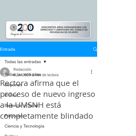
Entrada
Todas las entradas
Redacción
Todas las entradas
8 jun 2024
2 min de lectura
Rectora afirma que el
Deportes
proceso de nuevo ingreso
El Pais
a la UMSNH está
Bienestar y Salud
completamente blindado
Pátzcuaro
Ciencia y Tecnología