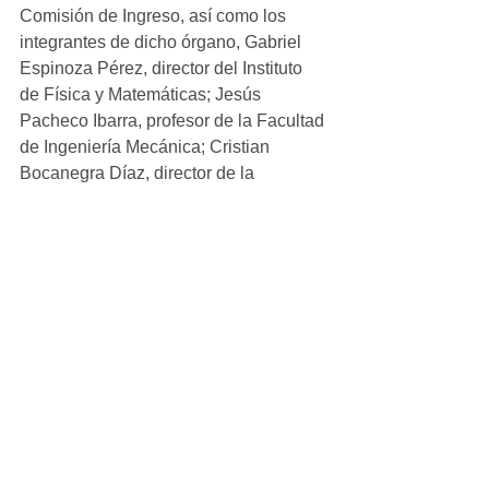
Comisión de Ingreso, así como los 
integrantes de dicho órgano, Gabriel 
Espinoza Pérez, director del Instituto 
de Física y Matemáticas; Jesús 
Pacheco Ibarra, profesor de la Facultad 
de Ingeniería Mecánica; Cristian 
Bocanegra Díaz, director de la 
preparatoria “Isaac Arriaga”, 
Ricardo Vega Tavera, profesor de la 
Facultad de Químico Farmacobiología 
y 
Carolina Piñón Alejandro, alumna la 
Facultad de Ciencias Médicas y 
Biológicas.
Michoacán