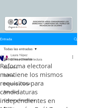
Entrada
Todas las entradas
Laura Yépez
Todas las entradas
28 may
2 min de lectura
Reforma electoral
Deportes
mantiene los mismos
El Pais
requisitos para
Bienestar y Salud
candidaturas
Pátzcuaro
independientes en
Ciencia y Tecnología