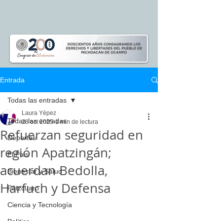
Entrada
Todas las entradas
Laura Yépez
Todas las entradas
28 oct 2025
1 min de lectura
Refuerzan seguridad en
Deportes
región Apatzingán;
El Pais
acuerdan Bedolla,
Bienestar y Salud
Harfuch y Defensa
Pátzcuaro
Ciencia y Tecnología