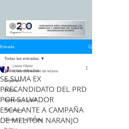
Entrada
Todas las entradas
Laura Yépez
Todas las entradas
20 abr 2024
2 min de lectura
SE SUMA EX
Deportes
PRECANDIDATO DEL PRD
El Pais
POR SALVADOR
Bienestar y Salud
ESCALANTE A CAMPAÑA
Pátzcuaro
DE MELITÓN NARANJO
Ciencia y Tecnología