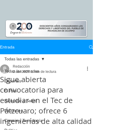
Entrada
Todas las entradas
Redacción
Todas las entradas
2 abr 2024
1 min de lectura
Sigue abierta
Deportes
convocatoria para
El Pais
estudiar en el Tec de
Bienestar y Salud
Pátzcuaro; ofrece 6
Pátzcuaro
ingenierías de alta calidad
Ciencia y Tecnología