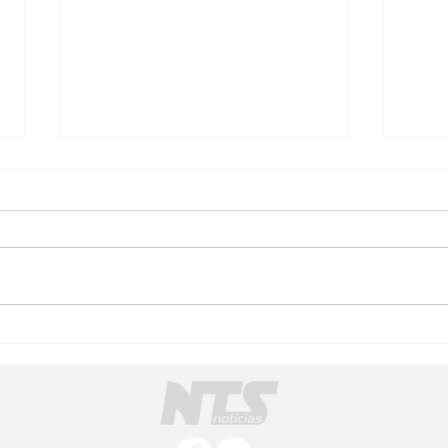
Municipios de Michoacán:
Feri
el reto de pasar del impulso
Werm
inicial al fortalecimiento del
lo or
cooperativismo
conv