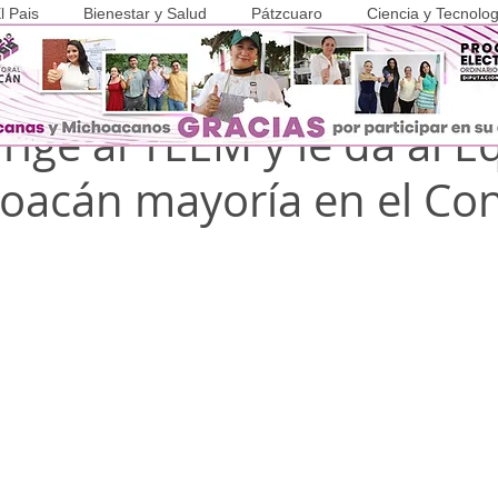
l Pais
Bienestar y Salud
Pátzcuaro
Ciencia y Tecnolog
2021
1 min de lectura
COVID-19
rige al TEEM y le da al 
oacán mayoría en el Co