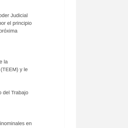
der Judicial 
r el principio 
 próxima 
e la 
 (TEEM) y le 
 del Trabajo 
rinominales en 