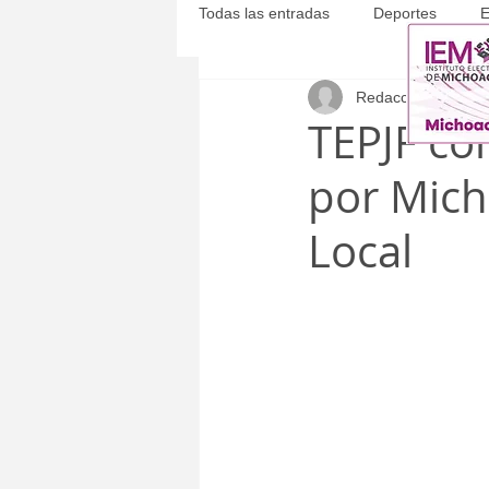
Todas las entradas
Deportes
E
Redacción
3 sept 
Michoacán
Municipales
TEPJF cor
por Mich
Local