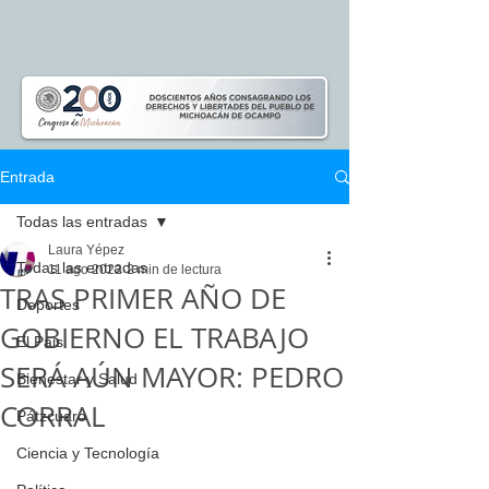
Entrada
Todas las entradas
Laura Yépez
Todas las entradas
11 ago 2022
2 min de lectura
TRAS PRIMER AÑO DE
Deportes
GOBIERNO EL TRABAJO
El Pais
SERÁ AÚN MAYOR: PEDRO
Bienestar y Salud
CORRAL
Pátzcuaro
Ciencia y Tecnología