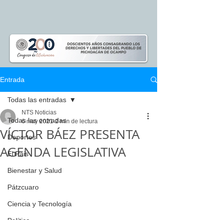
Entrada
Todas las entradas
NTS Noticias
Todas las entradas
6 may 2021
2 min de lectura
VÍCTOR BÁEZ PRESENTA
Deportes
AGENDA LEGISLATIVA
El Pais
Bienestar y Salud
Pátzcuaro
Ciencia y Tecnología