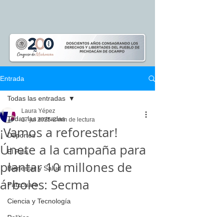
Entrada
Todas las entradas
Laura Yépez
Todas las entradas
17 jul 2025
2 min de lectura
¡Vamos a reforestar!
Deportes
Únete a la campaña para
El Pais
plantar 10 millones de
Bienestar y Salud
árboles: Secma
Pátzcuaro
Ciencia y Tecnología