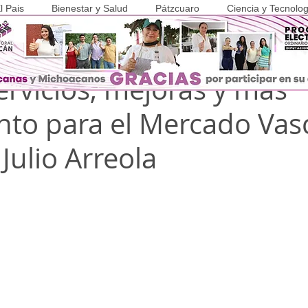
l Pais
Bienestar y Salud
Pátzcuaro
Ciencia y Tecnolog
ay
2 min de lectura
COVID-19
ervicios, mejoras y más
to para el Mercado Vas
Julio Arreola