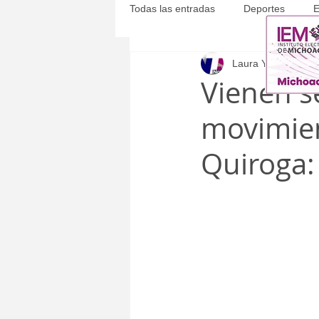
Todas las entradas
Deportes
E
Laura Yépez
21 m
Michoacán
Municipales
Vienen s
movimien
Quiroga: 