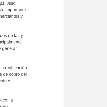
al Julio 
ste importante 
merciantes y 
des de las y 
incipalmente 
y generar 
la reubicación 
s de cobro del 
nto y 
ico, la 
zona 