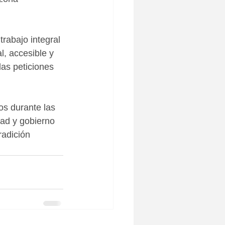
 
rabajo integral 
, accesible y 
as peticiones 
os durante las 
dad y gobierno 
radición 