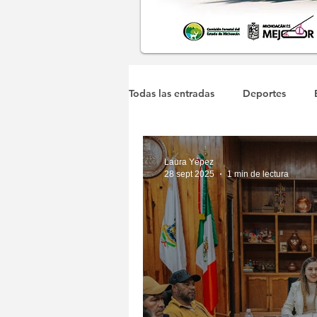
Todas las entradas
Deportes
Michoacán
Municipales
Laura Yépez
28 sept 2025
1 min de lectura