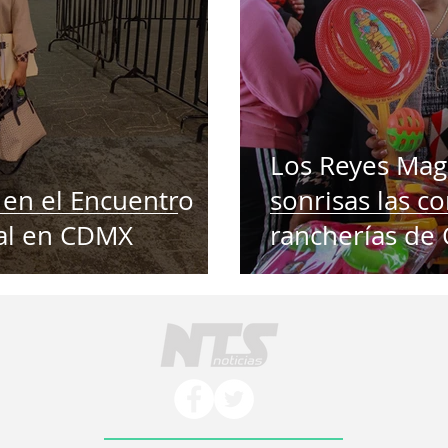
Los Reyes Mago
 en el Encuentro
sonrisas las 
al en CDMX
rancherías de