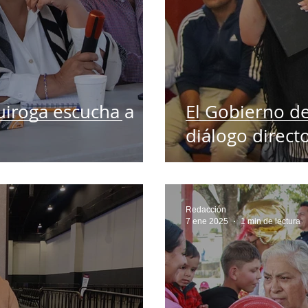
uiroga escucha a
El Gobierno de
diálogo direct
Redacción
7 ene 2025
1 min de lectura