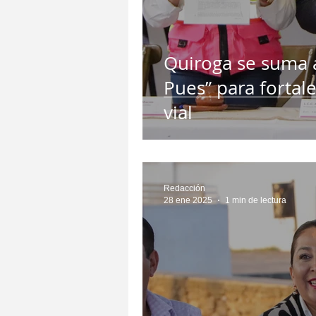
Quiroga se suma a
Pues” para fortal
vial
Redacción
28 ene 2025
1 min de lectura