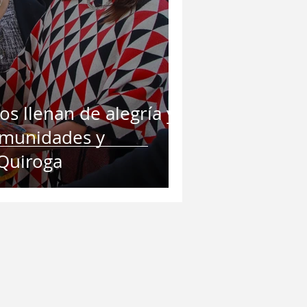
s llenan de alegría y
comunidades y
 Quiroga