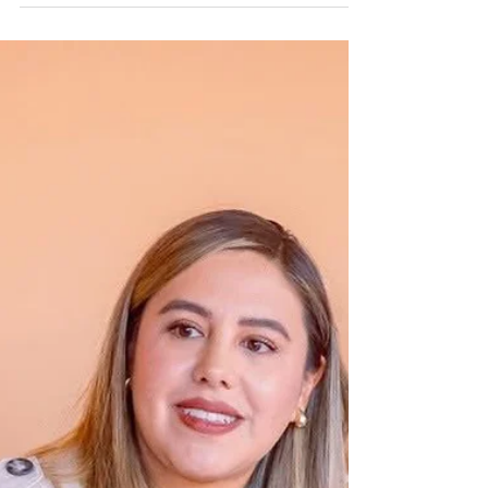
Escalante
* La alcaldesa convivió con mujeres y
hombres del sector salud para agradecer su
compromiso, entrega y humanidad en favor
de las familias del municipio. Santa Clara del
Cobre, Michoacán: En el marco del Día
Internacional de la Enfermería, la presidenta
municipal de Salvador Escalante, Dayana
Pérez Mendoza, compartió un emotivo
desayuno con mujeres y hombres del sector
salud, como muestra de reconocimiento y
gratitud por la invaluable labor que realizan
diariamente en benefici