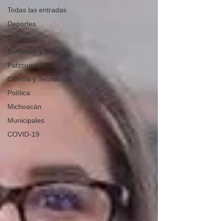
Todas las entradas
Deportes
El Pais
Bienestar y Salud
Pátzcuaro
Ciencia y Tecnología
Política
Michoacán
Municipales
COVID-19