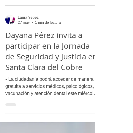
a las familias del municipio. Santa Clara del
Cobre, Michoacán.- La presidenta municipal
de Salvador Escalante, Dayana Pérez
Mendoza, expresó su satisfacción por la
Laura Yépez
realización de la Jornada de Seguridad y
27 may
1 min de lectura
Justicia en Santa Clara del Cobre, un
Dayana Pérez invita a
esfuerzo coordinado entre los distintos
niveles de gobierno para acercar servicios,
participar en la Jornada
orientación y acciones preve
de Seguridad y Justicia en
Santa Clara del Cobre
• La ciudadanía podrá acceder de manera
gratuita a servicios médicos, psicológicos,
vacunación y atención dental este miércoles
27 de mayo en la Plaza Principal. Santa
Clara del Cobre, Michoacán.- La presidenta
municipal de Salvador Escalante, Dayana