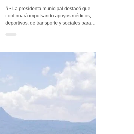
Dayana Pérez reafirma su
compromiso de apoyo
directo a las familias de
Salvador Escalante
ñ • La presidenta municipal destacó que
continuará impulsando apoyos médicos,
deportivos, de transporte y sociales para
atender las necesidades de la ciudadanía.
Salvador Escalante, Michoacán.- La
presidenta municipal de Salvador Escalante,
Dayana Pérez Mendoza, reiteró su
compromiso de continuar respaldando de
manera directa a las y los ciudadanos del
municipio, especialmente a quienes
atraviesan momentos difíciles o requieren
apoyo en distintas áreas que impactan en su