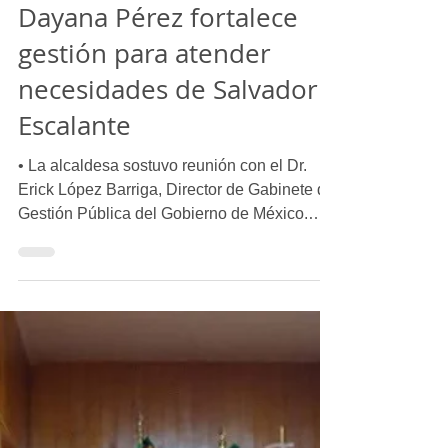
Laura Yépez
21 may
1 min de lectura
Dayana Pérez fortalece
gestión para atender
necesidades de Salvador
Escalante
• La alcaldesa sostuvo reunión con el Dr.
Erick López Barriga, Director de Gabinete de
Gestión Pública del Gobierno de México.
Ciudad de México.- La presidenta municipal
de Salvador Escalante, Dayana Pérez
Mendoza, sostuvo una reunión de trabajo
con el Dr. Erick López Barriga, Director de
Gabinete de Gestión Pública del Gobierno
de México, con el objetivo de fortalecer la