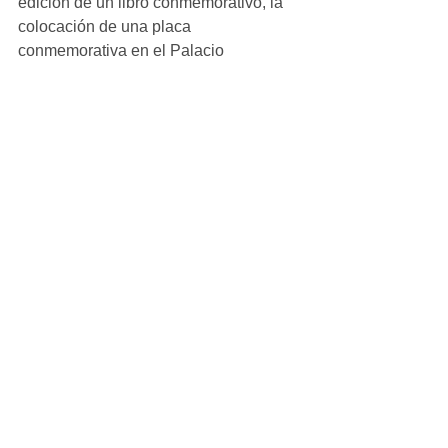
edición de un libro conmemorativo, la 
colocación de una placa 
conmemorativa en el Palacio 
Legislativo y un programa de 
presentaciones de libros históricos 
sobre el estado de Michoacán y la 
formación y evolución de sus tres 
Poderes, entre otros eventos.
Michoacán
Ver todo
Entradas recientes