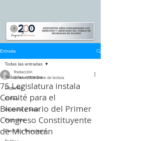
Entrada
Todas las entradas
Redacción
Todas las entradas
29 ene 2024
2 min de lectura
75 Legislatura instala
Deportes
Comité para el
El Pais
Bicentenario del Primer
Bienestar y Salud
Congreso Constituyente
Pátzcuaro
de Michoacán
Ciencia y Tecnología