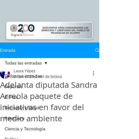
Entrada
Todas las entradas
Laura Yépez
Todas las entradas
24 jun 2025
2 min de lectura
Adelanta diputada Sandra
Deportes
Arreola paquete de
El Pais
iniciativas en favor del
Bienestar y Salud
medio ambiente
Pátzcuaro
Ciencia y Tecnología