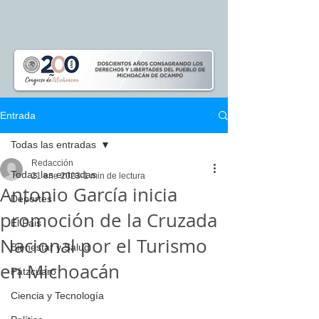
Entrada
Todas las entradas
Redacción
Todas las entradas
21 ene 2023
1 min de lectura
Antonio García inicia
Deportes
promoción de la Cruzada
El Pais
Nacional por el Turismo
Bienestar y Salud
en Michoacán
Pátzcuaro
Ciencia y Tecnología