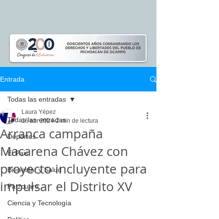
Entrada
Todas las entradas
Laura Yépez
Todas las entradas
16 abr 2024
2 min de lectura
Arranca campaña
Deportes
Macarena Chávez con
El Pais
proyecto incluyente para
Bienestar y Salud
impulsar el Distrito XV
Pátzcuaro
Ciencia y Tecnología