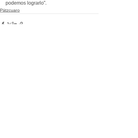
podemos lograrlo”.
Pátzcuaro
Ver todo
Entradas recientes