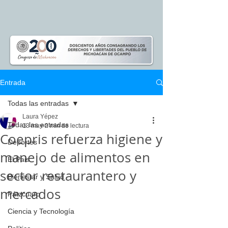
Entrada
Todas las entradas
Laura Yépez
Todas las entradas
13 may
2 min de lectura
Coepris refuerza higiene y
Deportes
manejo de alimentos en
El Pais
sector restaurantero y
Bienestar y Salud
mercados
Pátzcuaro
Ciencia y Tecnología