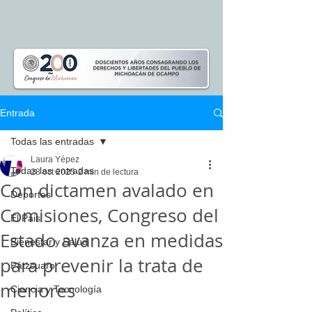
Entrada
Todas las entradas
Laura Yépez
Todas las entradas
28 oct 2025
2 min de lectura
Con dictamen avalado en
Deportes
Comisiones, Congreso del
El Pais
Estado avanza en medidas
Bienestar y Salud
para prevenir la trata de
Pátzcuaro
menores
Ciencia y Tecnología