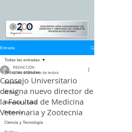
Entrada
Todas las entradas
REDACCIÓN
Todas las entradas
10 dic 2024
1 min de lectura
Consejo Universitario
Deportes
designa nuevo director de
El Pais
la Facultad de Medicina
Bienestar y Salud
Veterinaria y Zootecnia
Pátzcuaro
Ciencia y Tecnología