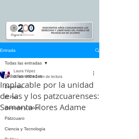
Entrada
Todas las entradas
Laura Yépez
Todas las entradas
20 abr 2024
1 min de lectura
Implacable por la unidad
Deportes
de las y los patzcuarenses:
El Pais
Samanta Flores Adame
Bienestar y Salud
Pátzcuaro
Ciencia y Tecnología