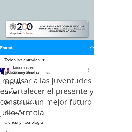
Entrada
Todas las entradas
Laura Yépez
Todas las entradas
30 may
2 min de lectura
Impulsar a las juventudes
Deportes
es fortalecer el presente y
El Pais
construir un mejor futuro:
Bienestar y Salud
Julio Arreola
Pátzcuaro
Ciencia y Tecnología